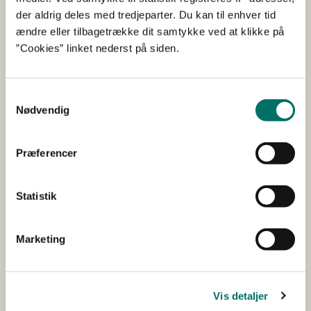
Dyreforsøgstilsynet behandler ansøgninger om
der aldrig deles med tredjeparter. Du kan til enhver tid
dyreforsøg og foretager inspektioner af alle
ændre eller tilbagetrække dit samtykke ved at klikke på
dyreforsøgsfaciliteter i Danmark. Dyreforsøgstilsynet
”Cookies” linket nederst på siden.
rådgiver desuden om opstaldning og brug af
forsøgsdyr samt forsøgsdyrslovgivning generelt.
Samtykkevalg
Nødvendig
Genveje
Lovgivning
Præferencer
AIRD
Gebyrer
Statistik
Offentliggjorte tilladelser
Marketing
3R-centeret
Danmarks 3R-center
Vis detaljer