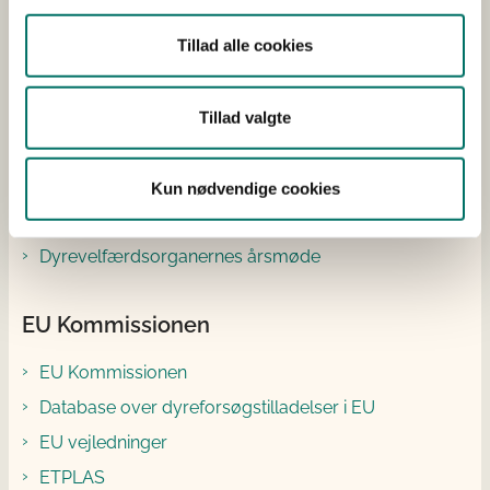
De 3 R'er
Forskningsmidler
Tillad alle cookies
3R ressourcer
Tillad valgte
Udvalget for forsøgsdyr og alternativer
Udvalget for forsøgsdyr og alternativer
Kun nødvendige cookies
Dyrevelfærdsorganer
Dyrevelfærdsorganernes årsmøde
EU Kommissionen
EU Kommissionen
Database over dyreforsøgstilladelser i EU
EU vejledninger
ETPLAS