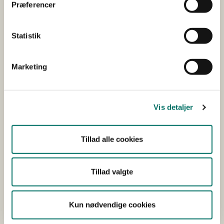
Præferencer
De 3 R'er
Forskningsmidler
Statistik
3R ressourcer
Marketing
Udvalget for forsøgsdyr og alternativer
Udvalget for forsøgsdyr og alternativer
Vis detaljer
Dyrevelfærdsorganer
Dyrevelfærdsorganernes årsmøde
Tillad alle cookies
EU Kommissionen
Tillad valgte
EU Kommissionen
Database over dyreforsøgstilladelser i EU
Kun nødvendige cookies
EU vejledninger