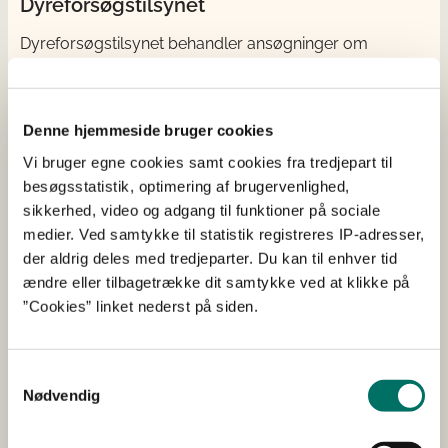
Dyreforsøgstilsynet
Dyreforsøgstilsynet behandler ansøgninger om
dyreforsøg og foretager inspektioner af alle
dyreforsøgsfaciliteter i Danmark. Dyreforsøgstilsynet
rådgiver desuden om opstaldning og brug af
Denne hjemmeside bruger cookies
forsøgsdyr samt forsøgsdyrslovgivning generelt.
Vi bruger egne cookies samt cookies fra tredjepart til
besøgsstatistik, optimering af brugervenlighed,
Genveje
sikkerhed, video og adgang til funktioner på sociale
medier. Ved samtykke til statistik registreres IP-adresser,
Lovgivning
der aldrig deles med tredjeparter. Du kan til enhver tid
AIRD
ændre eller tilbagetrække dit samtykke ved at klikke på
Gebyrer
”Cookies” linket nederst på siden.
Offentliggjorte tilladelser
Samtykkevalg
Nødvendig
3R-centeret
Danmarks 3R-center