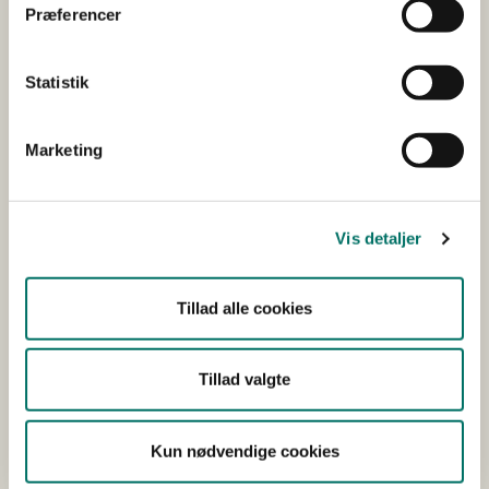
Præferencer
Denne data
benyttes til
fremstille
Statistik
statistikrapporter
og heatmaps til
hjemmesidens ejer.
Marketing
nmstat
Siteimprov
Denne cookie
1000
e
bruges kun under
dage
det aktuelle besøg;
Vis detaljer
her indsamles der
udelukkende ikke-
Tillad alle cookies
personlig
information
omkring, hvilke
Tillad valgte
undersider der
besøges. Denne
information bruges
Kun nødvendige cookies
af hjemmesiden til