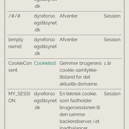
.dk
/#/#
dyreforso
Afventer
Session
egstilsynet
.dk
[empty
dyreforso
Afventer
Session
name]
egstilsynet
.dk
CookieCon
Cookiebot
Gemmer brugerens
1 år
sent
cookie-samtykke-
tilstand for det
aktuelle domæne.
MY_SESSI
dyreforso
En teknisk cookie,
Session
ON
egstilsynet
som fastholder
.dk
brugersessionen til
den samme
backendserver, i et
loadbalancer