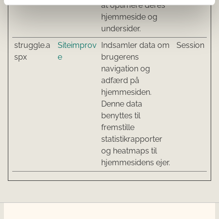
at optimere deres
hjemmeside og
undersider.
struggle.a
Siteimprov
Indsamler data om
Session
spx
e
brugerens
navigation og
adfærd på
hjemmesiden.
Denne data
benyttes til
fremstille
statistikrapporter
og heatmaps til
hjemmesidens ejer.