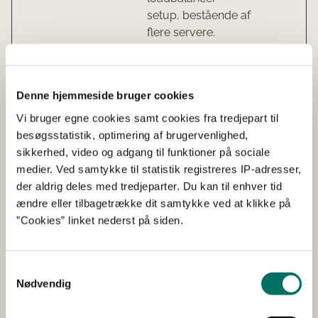
setup, bestående af
flere servere.
Statistik (3)
Denne hjemmeside bruger cookies
Vi bruger egne cookies samt cookies fra tredjepart til
Statistisk cookies hjælper webstedsejere med at
besøgsstatistik, optimering af brugervenlighed,
forstå, hvordan de besøgende interagerer med
sikkerhed, video og adgang til funktioner på sociale
hjemmesider ved at indsamle og rapportere
medier. Ved samtykke til statistik registreres IP-adresser,
oplysninger anonymt.
der aldrig deles med tredjeparter. Du kan til enhver tid
ændre eller tilbagetrække dit samtykke ved at klikke på
Navn
Udbyder
Formål
Maksimal
”Cookies” linket nederst på siden.
opbevaring
heat.aspx
Siteimprov
Indsamler data om
Session
e
brugerens
Samtykkevalg
navigation og
Nødvendig
adfærd på
hjemmesiden.