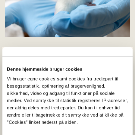
Dyreforsøgstilsynet
Denne hjemmeside bruger cookies
Dyreforsøgstilsynet behandler ansøgninger om
Vi bruger egne cookies samt cookies fra tredjepart til
dyreforsøg og foretager inspektioner af alle
besøgsstatistik, optimering af brugervenlighed,
dyreforsøgsfaciliteter i Danmark. Dyreforsøgstilsynet
sikkerhed, video og adgang til funktioner på sociale
rådgiver desuden om opstaldning og brug af
medier. Ved samtykke til statistik registreres IP-adresser,
forsøgsdyr samt forsøgsdyrslovgivning generelt.
der aldrig deles med tredjeparter. Du kan til enhver tid
ændre eller tilbagetrække dit samtykke ved at klikke på
Genveje
”Cookies” linket nederst på siden.
Lovgivning