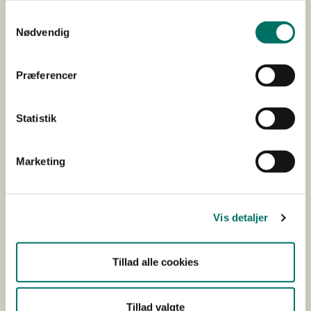
AIRD
Samtykkevalg
Nødvendig
Gebyrer
Offentliggjorte tilladelser
Præferencer
3R-centeret
Statistik
Danmarks 3R-center
De 3 R'er
Marketing
Forskningsmidler
3R ressourcer
Vis detaljer
Udvalget for forsøgsdyr og alternativer
Tillad alle cookies
Udvalget for forsøgsdyr og alternativer
Dyrevelfærdsorganer
Tillad valgte