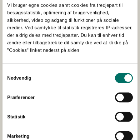
Vi bruger egne cookies samt cookies fra tredjepart til
Indsend gerne en beskrivelse af problematikken
besøgsstatistik, optimering af brugervenlighed,
til dyreforsoegstilsynet@fvst.dk forud for mødet.
sikkerhed, video og adgang til funktioner på sociale
medier. Ved samtykke til statistik registreres IP-adresser,
der aldrig deles med tredjeparter. Du kan til enhver tid
ændre eller tilbagetrække dit samtykke ved at klikke på
Dyreforsøgstilsynet
”Cookies” linket nederst på siden.
Dyreforsøgstilsynet behandler ansøgninger om
dyreforsøg og foretager inspektioner af alle
Samtykkevalg
dyreforsøgsfaciliteter i Danmark. Dyreforsøgstilsynet
Nødvendig
rådgiver desuden om opstaldning og brug af
forsøgsdyr samt forsøgsdyrslovgivning generelt.
Præferencer
Genveje
Statistik
Lovgivning
AIRD
Marketing