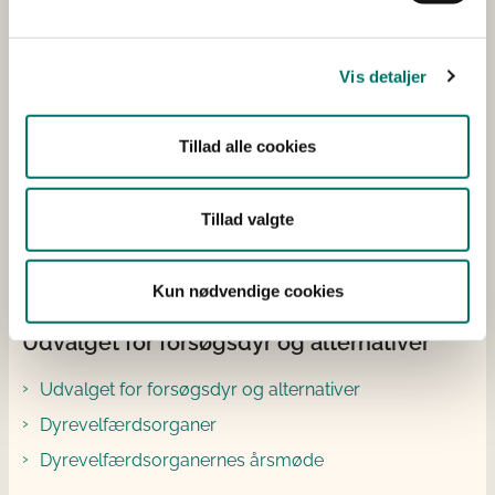
Gebyrer
Offentliggjorte tilladelser
Vis detaljer
3R-centeret
Tillad alle cookies
Danmarks 3R-center
De 3 R'er
Tillad valgte
Forskningsmidler
3R ressourcer
Kun nødvendige cookies
Udvalget for forsøgsdyr og alternativer
Udvalget for forsøgsdyr og alternativer
Dyrevelfærdsorganer
Dyrevelfærdsorganernes årsmøde