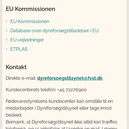
EU Kommissionen
EU Kommissionen
Database over dyreforsøgstilladelser i EU
EU vejledninger
ETPLAS
Kontakt
Direkte e-mail:
dyreforsoegstilsynet@fvst.dk
Kundecenterets telefon: +45 72276900
Fødevarestyrelsens kundecenter kan omstille til en
medarbejder i Dyreforsøgstilsynet eller tage imod
besked.
Bemærk, at Dyreforsøgstilsynet ikke altid kan træffes
telefonisk, og vi anbefaler at I sender en mail. I denne