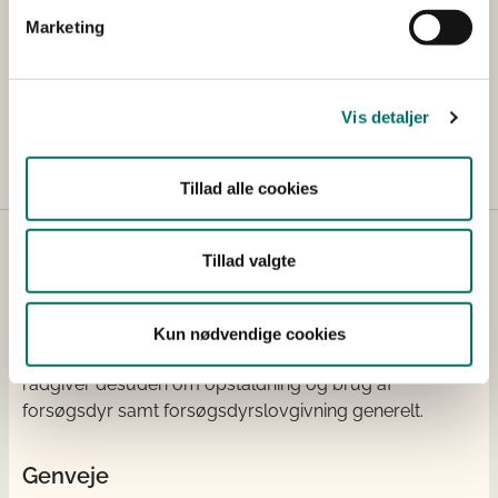
enten dansk eller engelsk.
Marketing
Hvis du opfylder kravene til dispensation, vil du
snarest herefter modtage et brev fra
Dyreforsøgstilsynet.
Vis detaljer
Tillad alle cookies
Dyreforsøgstilsynet
Tillad valgte
Dyreforsøgstilsynet behandler ansøgninger om
dyreforsøg og foretager inspektioner af alle
Kun nødvendige cookies
dyreforsøgsfaciliteter i Danmark. Dyreforsøgstilsynet
rådgiver desuden om opstaldning og brug af
forsøgsdyr samt forsøgsdyrslovgivning generelt.
Genveje