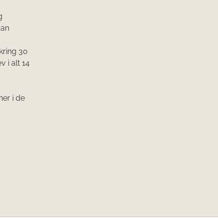
g
man
kring 30
 i alt 14
er i de