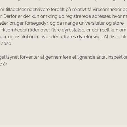
er tilladelsesindehavere fordelt på relativt få virksomheder o
ner. Derfor er der kun omkring 60 registrerede adresser, hvor 
eller bruger forsøgsdyr, og da mange universiteter og store
irksomheder råder over flere dyrestalde, er der reelt kun om
er og institutioner, hvor der udføres dyreforsøg. Af disse blev
i 2020.
stilsynet forventer at gennemføre et lignende antal inspektion
 år.