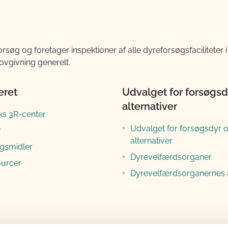
søg og foretager inspektioner af alle dyreforsøgsfaciliteter
ovgivning generelt.
eret
Udvalget for forsøgsd
alternativer
s 3R-center
Udvalget for forsøgsdyr 
r
alternativer
ngsmidler
Dyrevelfærdsorganer
ourcer
Dyrevelfærdsorganernes