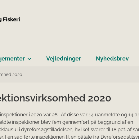
gementer
Vejledninger
Nyhedsbrev
somhed 2020
ektionsvirksomhed 2020
f inspektioner i 2020 var 28. Af disse var 14 uanmeldte og 14 
ldte inspektioner blev fem gennemført på baggrund af en
klausul i dyreforsøgstilladelsen, hvilket svarer til 18 pct. af s
r. I en sag førte inspektionen til en påtale fra Dyreforsøgstilsy