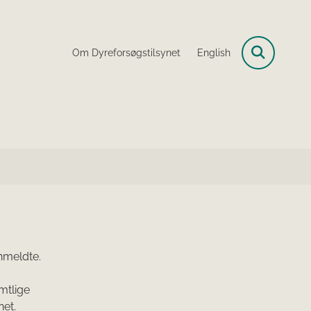
Om Dyreforsøgstilsynet
English
anmeldte.
amtlige
net.