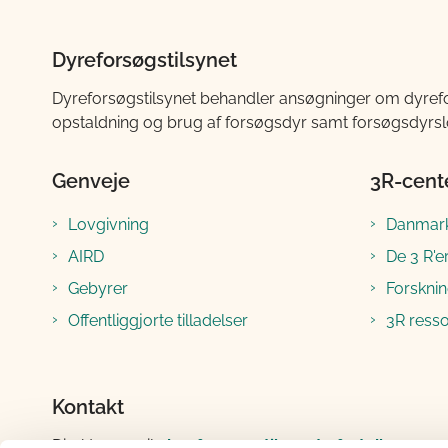
Dyreforsøgstilsynet
Dyreforsøgstilsynet behandler ansøgninger om dyrefor
opstaldning og brug af forsøgsdyr samt forsøgsdyrsl
Genveje
3R-cent
Lovgivning
Danmark
AIRD
De 3 R'e
Gebyrer
Forskni
Offentliggjorte tilladelser
3R ress
Kontakt
Direkte e-mail:
dyreforsoegstilsynet@fvst.dk