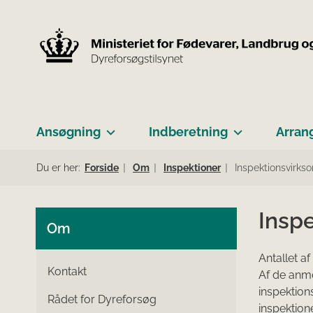
Ansøgning
Indberetning
Arran
Du er her:
Forside
Om
Inspektioner
Inspektionsvirk
Insp
Om
Antallet a
Kontakt
Af de anme
inspektions
Rådet for Dyreforsøg
inspektione